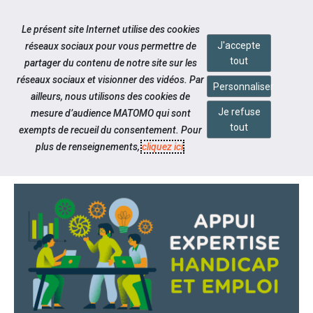
Accéder à notre page Facebook
Accéder à notre page Linkedin
Aller à la navigation
Le présent site Internet utilise des cookies
Aller au contenu
J'accepte
réseaux sociaux pour vous permettre de
tout
partager du contenu de notre site sur les
réseaux sociaux et visionner des vidéos. Par
Personnaliser
ailleurs, nous utilisons des cookies de
Je refuse
mesure d’audience MATOMO qui sont
Notre actualité
tout
exempts de recueil du consentement. Pour
APPUI EXPERTISE HANDICAP
plus de renseignements,
cliquez ici
.