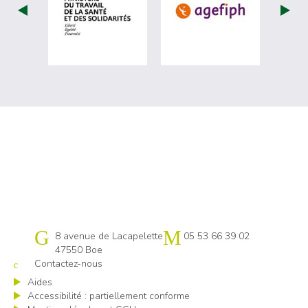
visiter les site de Ministère du travail (nou
visiter les sit
Cap emploi 47
8 avenue de Lacapelette
05 53 66 39 02
47550 Boe
Contactez-nous
Aides
Accessibilité : partiellement conforme