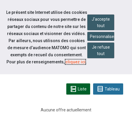
Accéder à notre page Facebook
Accéder à notre page Linkedin
Aller à la navigation
Le présent site Internet utilise des cookies
Aller au contenu
J'accepte
réseaux sociaux pour vous permettre de
tout
partager du contenu de notre site sur les
réseaux sociaux et visionner des vidéos.
Personnaliser
Par ailleurs, nous utilisons des cookies
Je refuse
de mesure d’audience MATOMO qui sont
Espace candidat
tout
exempts de recueil du consentement.
CONSULTEZ LES OFFRES
Pour plus de renseignements,
cliquez ici
.
D'EMPLOI
dns
table_rows
Liste
Tableau
Aucune offre actuellement