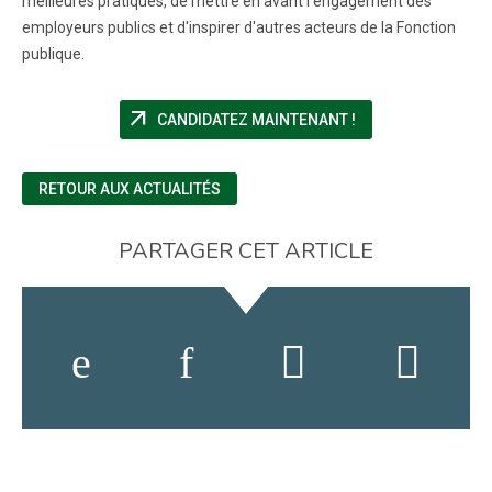
meilleures pratiques, de mettre en avant l'engagement des
employeurs publics et d'inspirer d'autres acteurs de la Fonction
publique.
arrow_outward
(NOUVELLE FENÊTR
CANDIDATEZ MAINTENANT !
RETOUR AUX ACTUALITÉS
PARTAGER CET ARTICLE