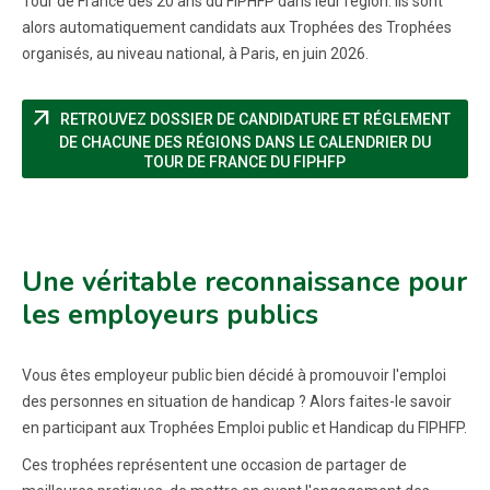
Tour de France des 20 ans du FIPHFP dans leur région. Ils sont
alors automatiquement candidats aux Trophées des Trophées
organisés, au niveau national, à Paris, en juin 2026.
arrow_outward
RETROUVEZ DOSSIER DE CANDIDATURE ET RÉGLEMENT
DE CHACUNE DES RÉGIONS DANS LE CALENDRIER DU
(NOUVELLE FENÊTRE
TOUR DE FRANCE DU FIPHFP
Une véritable reconnaissance pour
les employeurs publics
Vous êtes employeur public bien décidé à promouvoir l'emploi
des personnes en situation de handicap ? Alors faites-le savoir
en participant aux Trophées Emploi public et Handicap du FIPHFP.
Ces trophées représentent une occasion de partager de