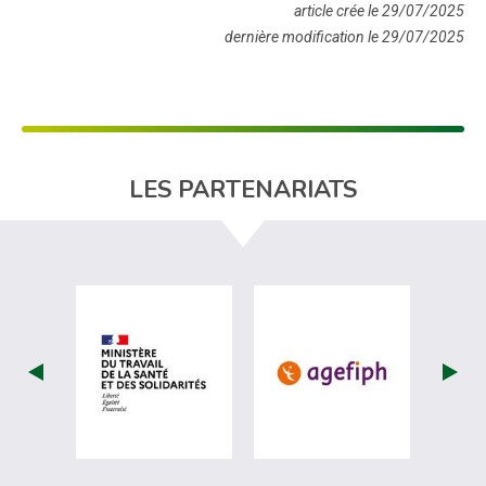
article crée le 29/07/2025
dernière modification le 29/07/2025
LES PARTENARIATS
visiter les site de Ministère du travail (
visiter les si