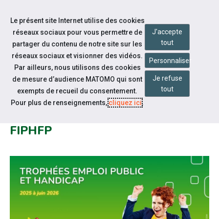
Accéder à notre page Facebook
Accéder à notre page Linkedin
Aller à la navigation
Le présent site Internet utilise des cookies
Aller au contenu
J'accepte
réseaux sociaux pour vous permettre de
tout
partager du contenu de notre site sur les
réseaux sociaux et visionner des vidéos.
Personnaliser
Par ailleurs, nous utilisons des cookies
Je refuse
de mesure d’audience MATOMO qui sont
Notre actualité
tout
exempts de recueil du consentement.
CANDIDATEZ AUX TROPHÉES
Pour plus de renseignements,
cliquez ici
.
EMPLOI PUBLIC ET HANDICAP DU
FIPHFP