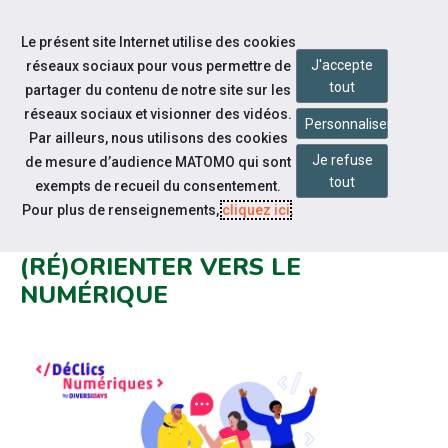
Accéder à notre page Facebook
Accéder à notre page Linkedin
Aller à la navigation
Le présent site Internet utilise des cookies
Aller au contenu
J'accepte
réseaux sociaux pour vous permettre de
tout
partager du contenu de notre site sur les
réseaux sociaux et visionner des vidéos.
Personnaliser
Par ailleurs, nous utilisons des cookies
Je refuse
de mesure d’audience MATOMO qui sont
Notre actualité
tout
exempts de recueil du consentement.
DÉCLICS NUMÉRIQUES, LE
Pour plus de renseignements,
cliquez ici
.
PROGRAMME POUR SE
(RÉ)ORIENTER VERS LE
NUMÉRIQUE