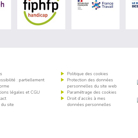
ère du travail (nouvelle fenêtre)
visiter les site de Agefiph (nouvelle fenêtre)
visiter les site de Fiphfp (nouvelle fenêt
visiter les 
s
Politique des cookies
ssibilité : partiellement
Protection des données
orme
personnelles du site web
ions légales et CGU
Paramétrage des cookies
act
Droit d’accès à mes
 du site
données personnelles