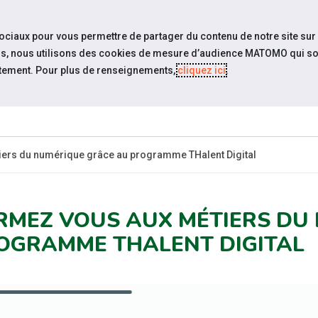
travel_explore
settings_accessibility
Sites du réseau
Acc
sociaux pour vous permettre de partager du contenu de notre site sur
eurs, nous utilisons des cookies de mesure d’audience MATOMO qui so
tement. Pour plus de renseignements,
cliquez ici
.
ES-
ESPACE
ESPACE
ACTUALITÉS
R
?
CANDIDAT
EMPLOYEUR
ers du numérique grâce au programme THalent Digital
RMEZ VOUS AUX MÉTIERS DU
OGRAMME THALENT DIGITAL