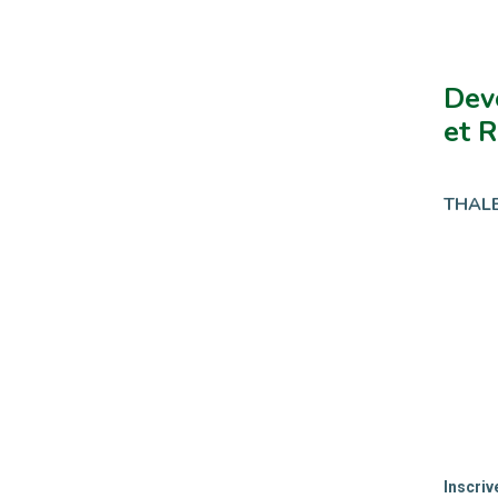
Deve
et R
THALE
Inscriv