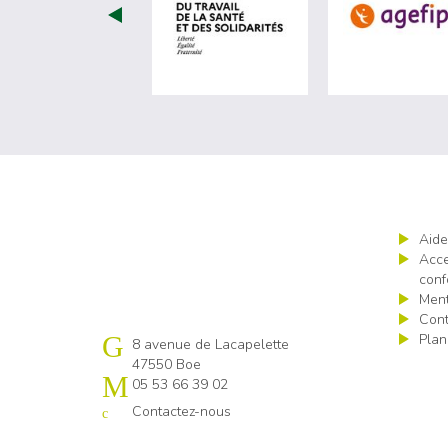
visiter les site de Minist
Aide
Acce
conf
Ment
Cont
Plan
Cap emploi 47
8 avenue de Lacapelette
47550 Boe
05 53 66 39 02
Contactez-nous