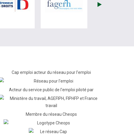
re)
site de France Travail (nouvelle fenêtre)
visiter les site de Défenseur des droits (nouvelle fenêtr
visiter les site de Fagerh (
Cap emploi acteur du réseau pour l’emploi
Acteur du service public de l'emploi piloté par
Membre du réseau Cheops