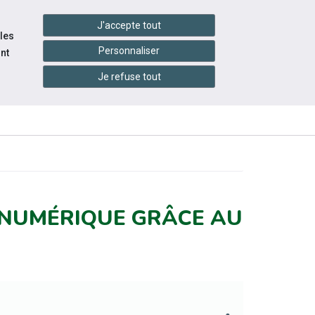
handshake
essibilité
Services en ligne
J'accepte tout
 les
Personnaliser
nt
Je refuse tout
INFOS
ESSOURCES
ÉVÉNEMENTS
PRATIQUES
 NUMÉRIQUE GRÂCE AU