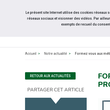
Accéder à notre page Facebook
Accéder à notre page Linkedin
Aller à la navigation
Le présent site Internet utilise des cookies réseaux 
Aller au contenu
réseaux sociaux et visionner des vidéos. Par aill
exempts de recueil du consen
QUI SOMM
NOUS 
Accueil
Notre actualité
Formez vous aux méti
FO
RETOUR AUX ACTUALITÉS
PR
PARTAGER CET ARTICLE